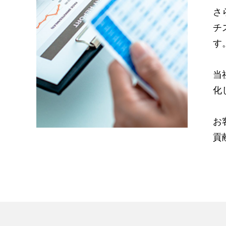
さ
チ
す
当
化
お
貢