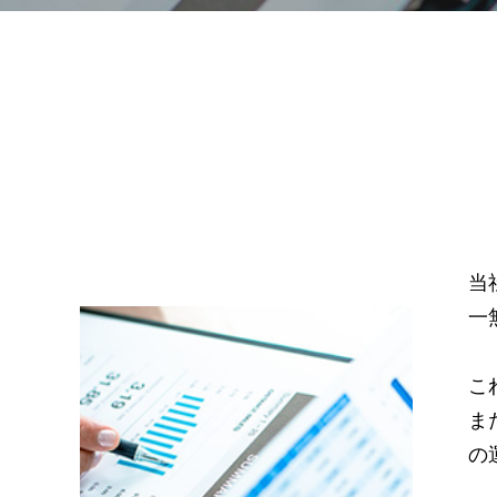
当
一
こ
ま
の