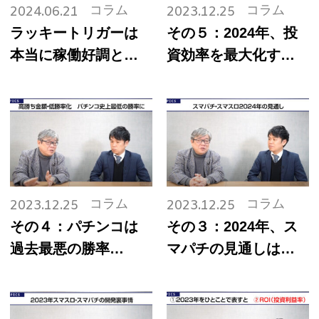
コラム
コラム
2024.06.21
2023.12.25
ラッキートリガーは
その５：2024年、投
本当に稼働好調とい
資効率を最大化する
えるのか？
遊技機購入の秘訣と
は！
コラム
コラム
2023.12.25
2023.12.25
その４：パチンコは
その３：2024年、ス
過去最悪の勝率
マパチの見通しは明
に…。パチンコメー
るい！？スマート遊
カーの打開策と展望
技機開発四方山噺
は！？